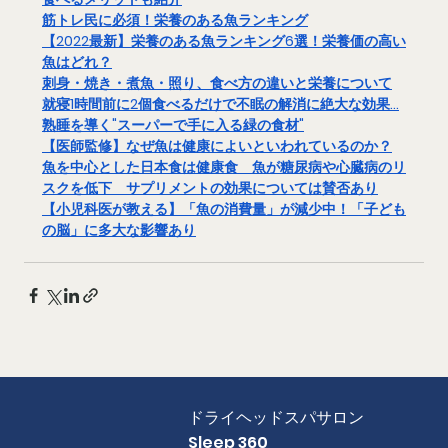
筋トレ民に必須！栄養のある魚ランキング
【2022最新】栄養のある魚ランキング6選！栄養価の高い
魚はどれ？
刺身・焼き・煮魚・照り、食べ方の違いと栄養について
就寝1時間前に2個食べるだけで不眠の解消に絶大な効果…
熟睡を導く"スーパーで手に入る緑の食材"
【医師監修】なぜ魚は健康によいといわれているのか？
魚を中心とした日本食は健康食　魚が糖尿病や心臓病のリ
スクを低下　サプリメントの効果については賛否あり
【小児科医が教える】「魚の消費量」が減少中！「子ども
の脳」に多大な影響あり
​ドライヘッドスパサロン
Sleep 360