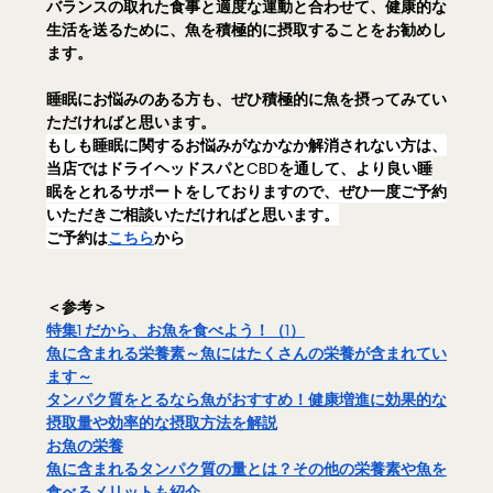
バランスの取れた食事と適度な運動と合わせて、健康的な
生活を送るために、魚を積極的に摂取することをお勧めし
ます。
睡眠にお悩みのある方も、ぜひ積極的に魚を摂ってみてい
ただければと思います。
もしも睡眠に関するお悩みがなかなか解消されない方は、
当店ではドライヘッドスパとCBDを通して、より良い睡
眠をとれるサポートをしておりますので、ぜひ一度ご予約
いただきご相談いただければと思います。
ご予約は
こちら
から
＜参考＞
特集1 だから、お魚を食べよう！（1）
魚に含まれる栄養素～魚にはたくさんの栄養が含まれてい
ます～
タンパク質をとるなら魚がおすすめ！健康増進に効果的な
摂取量や効率的な摂取方法を解説
お魚の栄養
魚に含まれるタンパク質の量とは？その他の栄養素や魚を
食べるメリットも紹介