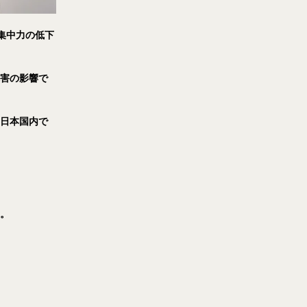
集中力の低下
障害の影響で
、日本国内で
す。