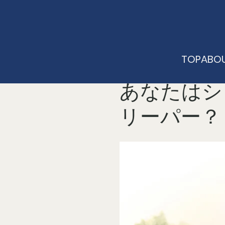
TOP
ABOU
sleep360br
読了時間: 4分
あなたはシ
リーパー？