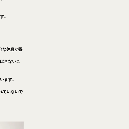
ます。
分な休息が得
及ぼさないこ
ています。
れていないで