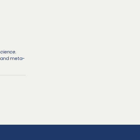
。
Science.
ew and meta-