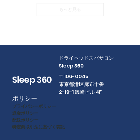
もっと見る
​ドライヘッドスパサロン
Sleep 360
​〒106-0045
Sleep 360
東京都港区麻布十番
2-19-1 磯崎ビル 4F
ポリシー
プライバシーポリシー
返金ポリシー
配送ポリシー
特定商取引法に基づく表記