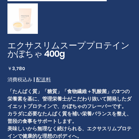
エクサスリムスーププロテイン
かぼちゃ 400g
価
￥3,780
格
消費税込み
|
配送料
「たんぱく質」「糖質」「食物繊維＋乳酸菌」の3つの
栄養素を基に、管理栄養士がこだわり抜いて開発したダ
イエットプロテインで、かぼちゃのフレーバーです。
カラダに必要なたんぱく質を補い栄養バランスを整え、
普段の食事をサポートします。
美味しいから無理なく続けられる、エクサスリムプロテ
インで健康的な理想のボディへ。