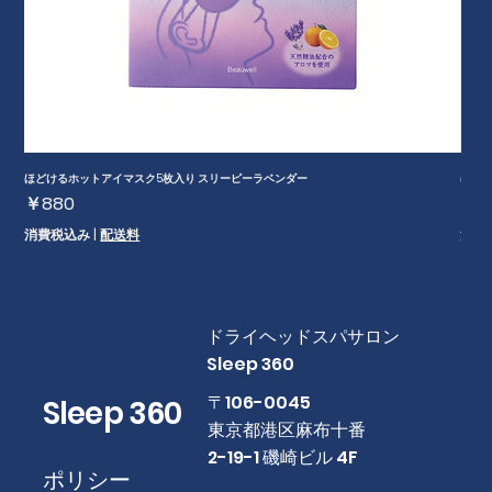
ほどけるホットアイマスク5枚入り スリーピーラベンダー
ほどけ
価格
価
￥880
￥6
消費税込み
|
配送料
消費
​ドライヘッドスパサロン
Sleep 360
​〒106-0045
Sleep 360
東京都港区麻布十番
2-19-1 磯崎ビル 4F
ポリシー