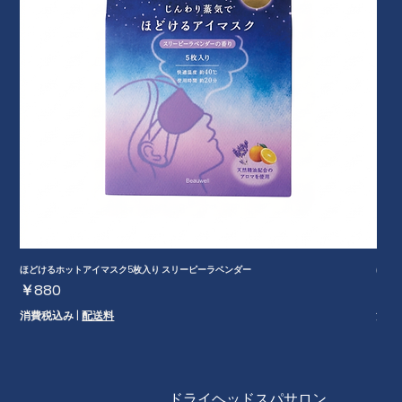
ほどけるホットアイマスク5枚入り スリーピーラベンダー
ほどけ
価格
価
￥880
￥6
消費税込み
|
配送料
消費
​ドライヘッドスパサロン