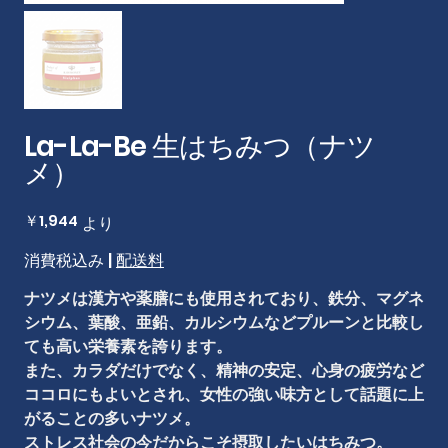
La-La-Be 生はちみつ（ナツ
メ）
価
￥1,944
より
格
消費税込み
|
配送料
ナツメは漢方や薬膳にも使用されており、鉄分、マグネ
シウム、葉酸、亜鉛、カルシウムなどプルーンと比較し
ても高い栄養素を誇ります。
また、カラダだけでなく、精神の安定、心身の疲労など
ココロにもよいとされ、女性の強い味方として話題に上
がることの多いナツメ。
ストレス社会の今だからこそ摂取したいはちみつ。