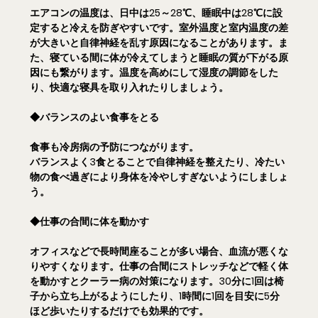
エアコンの温度は、日中は25～28℃、睡眠中は28℃に設
定すると冷えを防ぎやすいです。室外温度と室内温度の差
が大きいと自律神経を乱す原因になることがあります。ま
た、寝ている間に体が冷えてしまうと睡眠の質が下がる原
因にも繋がります。温度を高めにして湿度の調節をした
り、快適な寝具を取り入れたりしましょう。
◆バランスのよい食事をとる
食事も冷房病の予防につながります。
バランスよく3食とることで自律神経を整えたり、冷たい
物の食べ過ぎにより身体を冷やしすぎないようにしましょ
う。
◆仕事の合間に体を動かす
オフィスなどで長時間座ることが多い場合、血流が悪くな
りやすくなります。仕事の合間にストレッチなどで軽く体
を動かすとクーラー病の対策になります。30分に1回は椅
子から立ち上がるようにしたり、1時間に1回を目安に5分
ほど歩いたりするだけでも効果的です。