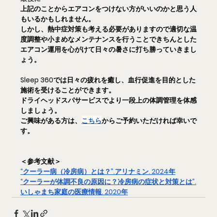
上記のことからエアコンをつけない方がいいのかと思う人
もいるかもしれません。
しかし、熱中症対策も考える必要がありますので適切な温
度調整や小まめなメンテナンスを行うことできちんとした
エアコン運用を心がけて日々の暑さに打ち勝っていきまし
ょう。
Sleep 360では日々の疲れを癒し、血行促進を目的とした
施術を受けることができます。
ドライヘッドスパサービスでより一段上の体調管理を体感
しましょう。
ご興味がある方は、
こちら
からご予約いただければ幸いで
す。
＜参考文献＞
“
クーラー病（冷房病）とは？”.アリナミン. 2024年
“
クーラーが体調不良の原因に？冷房病の症状と対策とは”.
いしゃまち家庭の医療情報. 2020年