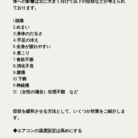
体への影響は主に大きく分けて以下の症状などが考えられ
ております。
1.
頭痛
2.めまい
3.身体のだるさ
4.手足の冷え
5.全身が疲れやすい
6.肩こり
7.食欲不振
8.消化不良
9.腹痛
10.下痢
11.神経痛
12.（女性の場合）生理不順　など
症状を緩和させる方法として、いくつか対策をご紹介しま
す。
◆エアコンの温度設定は高めにする