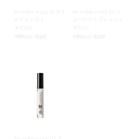
Be make a day 01 マイ
Be make a day 02 ジ
ルド & レスト
ューシー & フレッシュ
価格
価格
￥5,280
￥5,170
消費税込み
|
配送料
消費税込み
|
配送料
Be make a day 03 ス