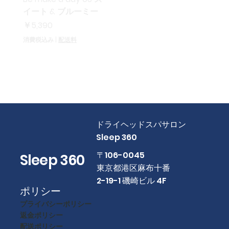
イート & ブルーミー
価格
￥5,390
消費税込み
|
配送料
​ドライヘッドスパサロン
Sleep 360
​〒106-0045
Sleep 360
東京都港区麻布十番
2-19-1 磯崎ビル 4F
ポリシー
プライバシーポリシー
返金ポリシー
配送ポリシー