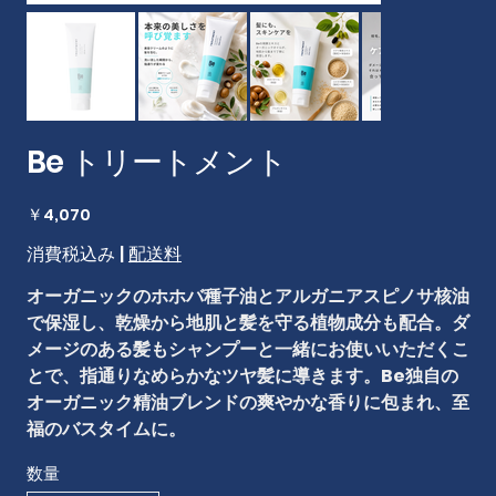
Be トリートメント
価
￥4,070
格
消費税込み
|
配送料
オーガニックのホホバ種子油とアルガニアスピノサ核油
で保湿し、乾燥から地肌と髪を守る植物成分も配合。ダ
メージのある髪もシャンプーと一緒にお使いいただくこ
とで、指通りなめらかなツヤ髪に導きます。Be独自の
オーガニック精油ブレンドの爽やかな香りに包まれ、至
福のバスタイムに。
数量