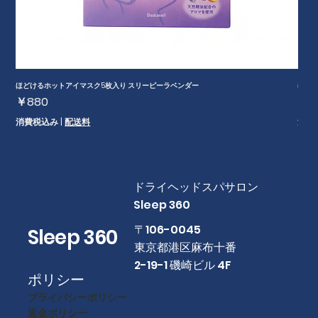
ほどけるホットアイマスク5枚入り スリーピーラベンダー
ほどけ
価格
価
￥880
￥6
消費税込み
|
配送料
消費
​ドライヘッドスパサロン
Sleep 360
​〒106-0045
Sleep 360
東京都港区麻布十番
2-19-1 磯崎ビル 4F
ポリシー
プライバシーポリシー
返金ポリシー