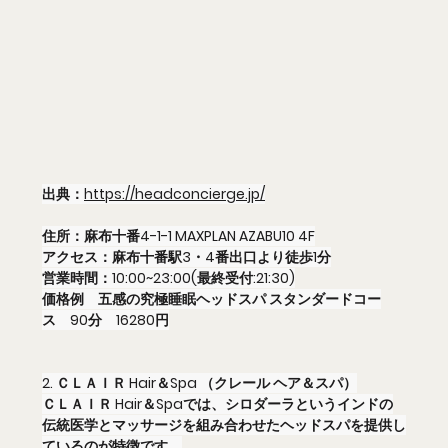
出典：
https://headconcierge.jp/
住所：麻布十番4-1-1 MAXPLAN AZABU10 4F
アクセス：麻布十番駅3・4番出口より徒歩1分
営業時間：10:00~23:00(最終受付:21:30)
価格例　五感の究極睡眠ヘッドスパ スタンダードコー
ス　90分　16280円
2. ＣＬＡＩＲ Hair＆Spa （クレール ヘア＆スパ）
ＣＬＡＩＲ Hair＆Spaでは、シロダーラというインドの
伝統医学とマッサージを組み合わせたヘッドスパを提供し
ているのが特徴です。