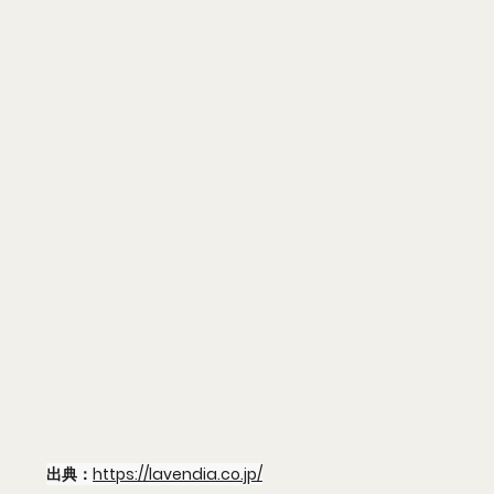
出典：
https://lavendia.co.jp/