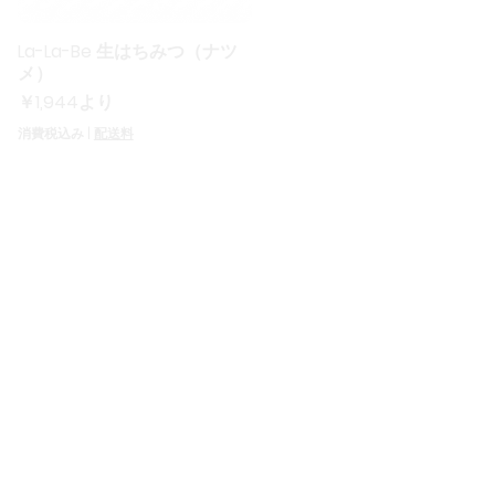
La-La-Be 生はちみつ（ナツ
クイックビュー
メ）
セール価格
￥1,944
より
消費税込み
|
配送料