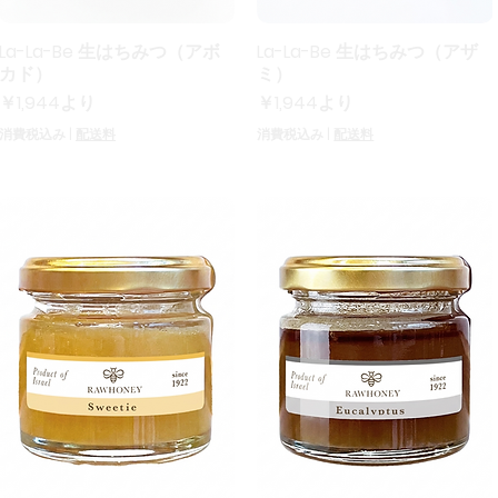
La-La-Be 生はちみつ（アボ
La-La-Be 生はちみつ（アザ
クイックビュー
クイックビュー
カド）
ミ）
セール価格
セール価格
￥1,944
より
￥1,944
より
消費税込み
|
配送料
消費税込み
|
配送料