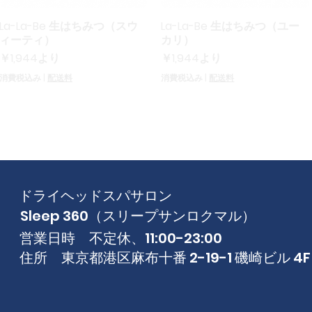
La-La-Be 生はちみつ（スウ
La-La-Be 生はちみつ（ユー
クイックビュー
クイックビュー
ィーティ）
カリ）
セール価格
セール価格
￥1,944
より
￥1,944
より
消費税込み
|
配送料
消費税込み
|
配送料
ドライヘッドスパサロン
Sleep 360（スリープサンロクマル）
営業日時 不定休、11:00-23:00
住所 東京都港区麻布十番 2-19-1 磯崎ビル 4F